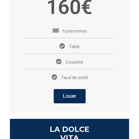
160€
6 personnes
Table
Coussins
Taud de soleil
Louer
LA DOLCE
VITA