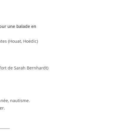
pour une balade en
tes (Houat, Hoëdic)
fort de Sarah Bernhardt)
nnée, nautisme.
er.