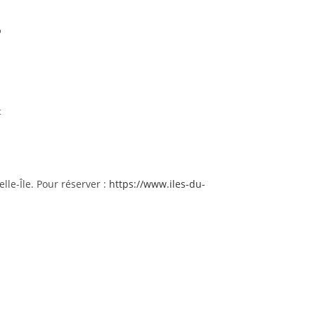
o
t
le-Île. Pour réserver :
https://www.iles-du-