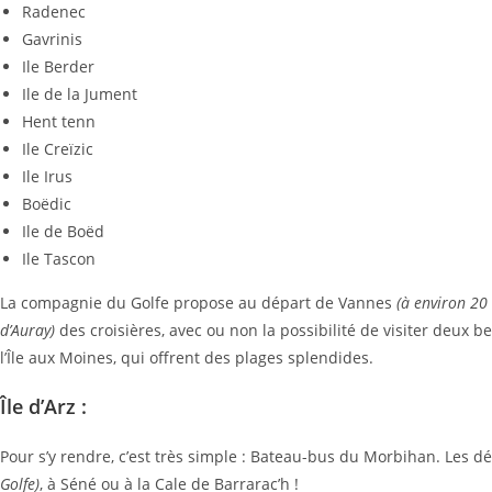
Radenec
Gavrinis
Ile Berder
Ile de la Jument
Hent tenn
Ile Creïzic
Ile Irus
Boëdic
Ile de Boëd
Ile Tascon
La compagnie du Golfe propose au départ de Vannes
(à environ 20
d’Auray)
des croisières, avec ou non la possibilité de visiter deux belle
l’Île aux Moines, qui offrent des plages splendides.
Île d’Arz :
Pour s’y rendre, c’est très simple : Bateau-bus du Morbihan. Les d
Golfe)
, à Séné ou à la Cale de Barrarac’h !